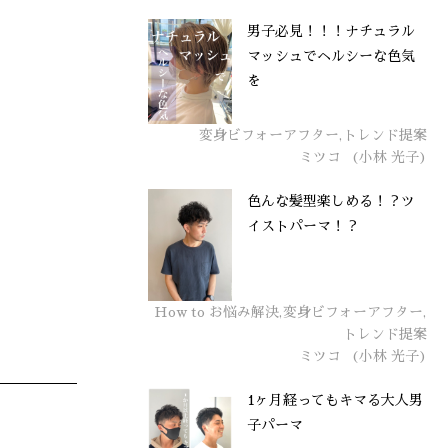
男子必見！！！ナチュラル
マッシュでヘルシーな色気
を
変身ビフォーアフター,トレンド提案
ミツコ
(小林 光子)
色んな髪型楽しめる！？ツ
イストパーマ！？
How to お悩み解決,変身ビフォーアフター,
トレンド提案
ミツコ
(小林 光子)
1ヶ月経ってもキマる大人男
子パーマ