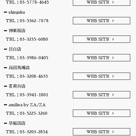
TEL：03-5778-4645
WEB SITE
shinjuku
TEL：03-5362-7078
WEB SITE
神楽坂店
TEL：03-3235-6080
WEB SITE
目白店
TEL：03-3986-0405
WEB SITE
高田馬場店
TEL：03-3208-4635
WEB SITE
茗荷谷店
TEL：03-3941-1801
WEB SITE
amiliea by ZA/ZA
TEL：03-5225-3260
WEB SITE
早稲田店
TEL：03-3203-2854
WEB SITE