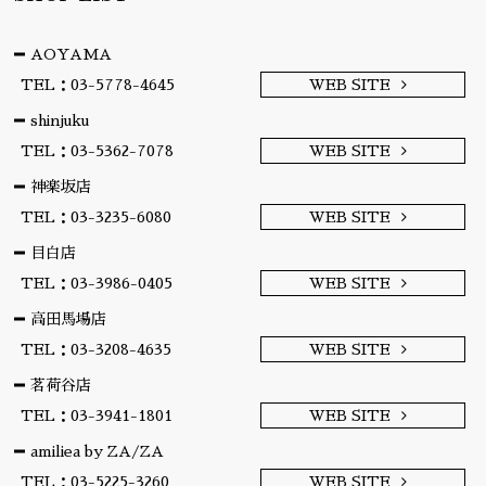
AOYAMA
TEL：03-5778-4645
WEB SITE
shinjuku
TEL：03-5362-7078
WEB SITE
神楽坂店
TEL：03-3235-6080
WEB SITE
目白店
TEL：03-3986-0405
WEB SITE
高田馬場店
TEL：03-3208-4635
WEB SITE
茗荷谷店
TEL：03-3941-1801
WEB SITE
amiliea by ZA/ZA
TEL：03-5225-3260
WEB SITE