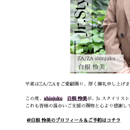
平素はZA/ZAをご愛顧賜り、厚く御礼申し上げ
この度、
shinjuku
白根 怜美
が、Jr.
スタイリスト
これも皆様の温かいご支援の賜物と心より感謝し
@白根 怜美
のプロフィール＆ご予約はコチラ