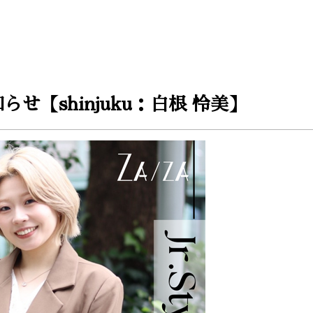
せ【shinjuku：白根 怜美】